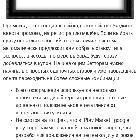
Промокод – это специальный код, который необходимо
ввести промокод на регистрацию мелбет. Если выбрать
сразу несколько событий, в этом случае, система
автоматически предложит вам собрать ставку типа
экспресс, а исходы, по мере выбора, будут сразу
добавляться в купон. Начинающим бетторам нужно
начинать с простых одиночных ставок и уже набравшись
опыта переходить на более сложные комбинации.
В его оформлении используется несколько
оригинальных дизайнерских решений, которые
дополняют положительное впечатление от
использования утилиты.
Не смотря на тот факт, что в Play Market ( google
play ) программы с данной тематикой запрещены,
разработчик приложения нашел выход и у игроков