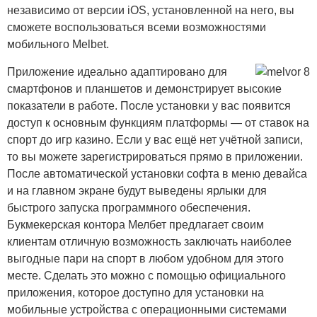
независимо от версии iOS, установленной на него, вы
сможете воспользоваться всеми возможностями
мобильного Melbet.
Приложение идеально адаптировано для
смартфонов и планшетов и демонстрирует высокие
показатели в работе. После установки у вас появится
доступ к основным функциям платформы — от ставок на
спорт до игр казино. Если у вас ещё нет учётной записи,
то вы можете зарегистрироваться прямо в приложении.
После автоматической установки софта в меню девайса
и на главном экране будут выведены ярлыки для
быстрого запуска программного обеспечения.
Букмекерская контора Мелбет предлагает своим
клиентам отличную возможность заключать наиболее
выгодные пари на спорт в любом удобном для этого
месте. Сделать это можно с помощью официального
приложения, которое доступно для установки на
мобильные устройства с операционными системами