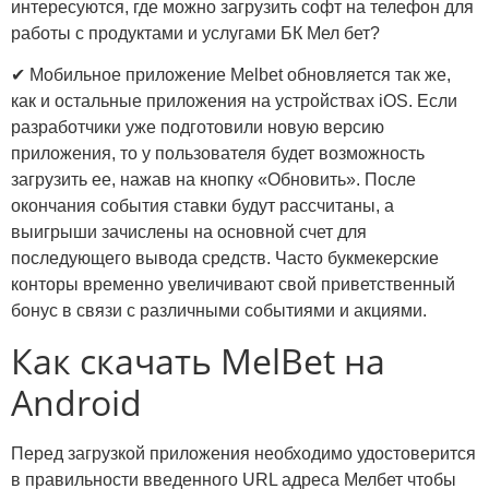
интересуются, где можно загрузить софт на телефон для
работы с продуктами и услугами БК Мел бет?
✔ Мобильное приложение Melbet обновляется так же,
как и остальные приложения на устройствах iOS. Если
разработчики уже подготовили новую версию
приложения, то у пользователя будет возможность
загрузить ее, нажав на кнопку «Обновить». После
окончания события ставки будут рассчитаны, а
выигрыши зачислены на основной счет для
последующего вывода средств. Часто букмекерские
конторы временно увеличивают свой приветственный
бонус в связи с различными событиями и акциями.
Как скачать MelBet на
Android
Перед загрузкой приложения необходимо удостоверится
в правильности введенного URL адреса Мелбет чтобы