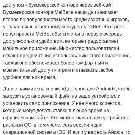
доступом к букмекерской конторе через веб-сайт.
Букмекерская контора MelBet в наши дни занимает
второе по популярности место среди азартных игроков,
уступая лишь известному конкуренту 1xBet. Этот рост
популярности MelBet объясняется в первую очередь
доступностью и удобством, которые предоставляет
мобильное приложение. Множество пользователей
отдают предпочтение использованию этого приложения,
так как оно обеспечивает более комфортный и
моментальный доступ к играм и ставкам в любое
удобное для них время.
Далее нажмите на кнопку «Доступно для Android», чтобы
загрузить установочный файл на ваше устройство и
установить само приложение. У нее много клиентов,
которые могут делать ставки в любое время на
официальном сайте. Его можно скачать для устройств с
разными ОС, в том числе, есть версия и для
операционной системы iOS. И если у вас есть Айфон, то