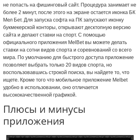
не попасть на фишинговый сайт. Процедура занимает не
более 2 минут, после этого на экране остается иконка БК
Мел Бет. Для запуска софта на ПК запускают иконку
букмекерской конторы, открывают десктопную версию
сайта и делают ставки на спорт. С помощью
официального приложения MelBet вы можете делать
ставки на сотни видов спорта и соревнований со всего
мира. По умолчанию для быстрого доступа приложение
позволяет выбрать только 20 видов спорта, но
воспользовавшись строкой поиска, вы найдете то, что
ищете. Кроме того что мобильное приложение Melbet
удобно в использовании, оно отличается
высококачественной графикой.
Плюсы и минусы
приложения